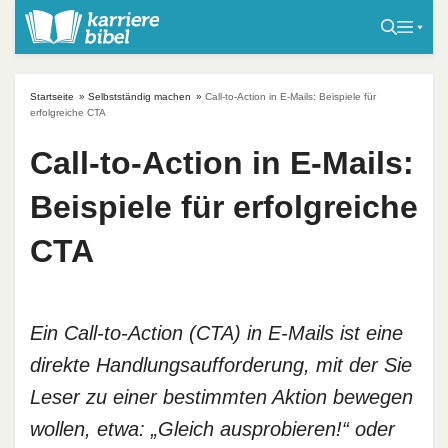
S
k
i
p
Startseite
»
Selbstständig machen
»
Call-to-Action in E-Mails: Beispiele für
t
erfolgreiche CTA
o
Call-to-Action in E-Mails:
c
o
Beispiele für erfolgreiche
n
t
CTA
e
n
t
Ein Call-to-Action (CTA) in E-Mails ist eine
direkte Handlungsaufforderung, mit der Sie
Leser zu einer bestimmten Aktion bewegen
wollen, etwa: „Gleich ausprobieren!“ oder