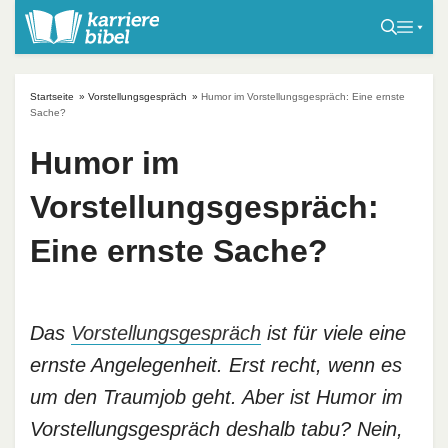
S
k
i
p
Startseite
»
Vorstellungsgespräch
»
Humor im Vorstellungsgespräch: Eine ernste
t
Sache?
o
Humor im
c
o
Vorstellungsgespräch:
n
t
Eine ernste Sache?
e
n
t
Das
Vorstellungsgespräch
ist für viele eine
ernste Angelegenheit. Erst recht, wenn es
um den Traumjob geht. Aber ist Humor im
Vorstellungsgespräch deshalb tabu? Nein,