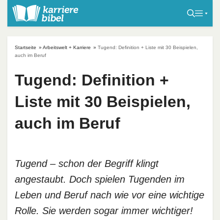
S
k
i
p
Startseite
»
Arbeitswelt + Karriere
»
Tugend: Definition + Liste mit 30 Beispielen,
t
auch im Beruf
o
Tugend: Definition +
c
o
Liste mit 30 Beispielen,
n
t
auch im Beruf
e
n
t
Tugend – schon der Begriff klingt
angestaubt. Doch spielen Tugenden im
Leben und Beruf nach wie vor eine wichtige
Rolle. Sie werden sogar immer wichtiger!