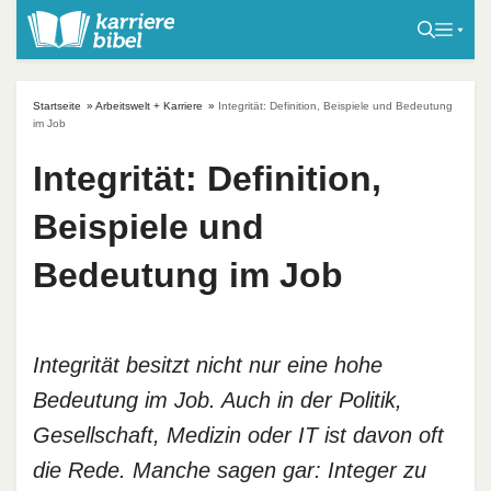
S
k
i
p
Startseite
»
Arbeitswelt + Karriere
»
Integrität: Definition, Beispiele und Bedeutung
t
im Job
o
Integrität: Definition,
c
o
Beispiele und
n
t
Bedeutung im Job
e
n
t
Integrität besitzt nicht nur eine hohe
Bedeutung im Job. Auch in der Politik,
Gesellschaft, Medizin oder IT ist davon oft
die Rede. Manche sagen gar: Integer zu