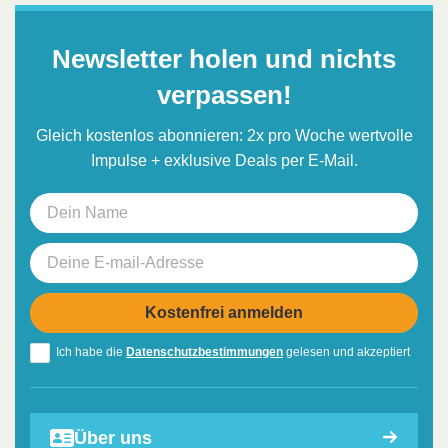
Newsletter holen und nichts
verpassen!
Gleich kostenlos abonnieren: 2x pro Woche wertvolle
Impulse + exklusive Deals per E-Mail.
Ich habe die
Datenschutzbestimmungen
gelesen und akzeptiert
Über uns