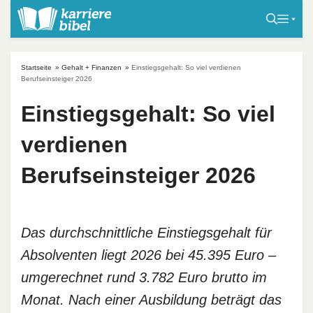
S
k
i
p
Startseite
»
Gehalt + Finanzen
»
Einstiegsgehalt: So viel verdienen
t
Berufseinsteiger 2026
o
Einstiegsgehalt: So viel
c
o
verdienen
n
t
Berufseinsteiger 2026
e
n
t
Das durchschnittliche Einstiegsgehalt für
Absolventen liegt 2026 bei 45.395 Euro –
umgerechnet rund 3.782 Euro brutto im
Monat. Nach einer Ausbildung beträgt das