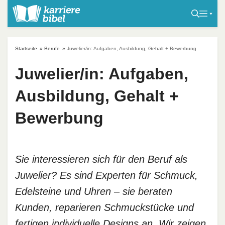
S
k
i
p
Startseite
»
Berufe
»
Juwelier/in: Aufgaben, Ausbildung, Gehalt + Bewerbung
t
o
Juwelier/in: Aufgaben,
c
Ausbildung, Gehalt +
o
n
Bewerbung
t
e
n
t
Sie interessieren sich für den Beruf als
Juwelier? Es sind Experten für Schmuck,
Edelsteine und Uhren – sie beraten
Kunden, reparieren Schmuckstücke und
fertigen individuelle Designs an. Wir zeigen