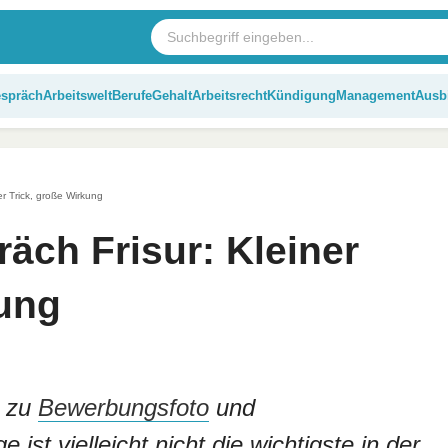
espräch
Arbeitswelt
Berufe
Gehalt
Arbeitsrecht
Kündigung
Management
Ausb
er Trick, große Wirkung
äch Frisur: Kleiner
kung
n zu
Bewerbungsfoto
und
e ist vielleicht nicht die wichtigste in der