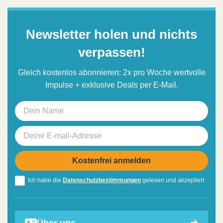
Newsletter holen und nichts
verpassen!
Gleich kostenlos abonnieren: 2x pro Woche wertvolle
Impulse + exklusive Deals per E-Mail.
Ich habe die
Datenschutzbestimmungen
gelesen und akzeptiert
Über uns