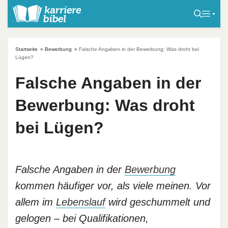
S
k
i
p
Startseite
»
Bewerbung
»
Falsche Angaben in der Bewerbung: Was droht bei
t
Lügen?
o
Falsche Angaben in der
c
o
Bewerbung: Was droht
n
t
bei Lügen?
e
n
t
Falsche Angaben in der
Bewerbung
kommen häufiger vor, als viele meinen. Vor
allem im
Lebenslauf
wird geschummelt und
gelogen – bei Qualifikationen,