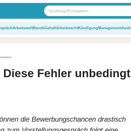
espräch
Arbeitswelt
Berufe
Gehalt
Arbeitsrecht
Kündigung
Management
Ausb
ermeiden!
: Diese Fehler unbedingt
können die Bewerbungschancen drastisch
ng zum Vorstellungsgespräch folgt eine