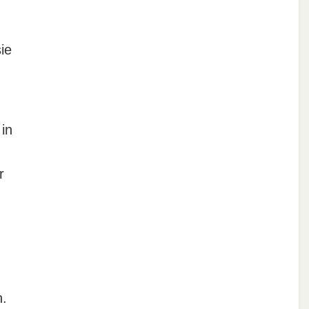
ie
in
r
n.