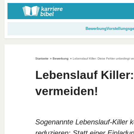
S
k
i
p
Bewerbung
Vorstellungsg
t
o
c
o
Startseite
»
Bewerbung
»
Lebenslauf Killer: Diese Fehler unbedingt v
n
t
Lebenslauf Killer
e
n
vermeiden!
t
Sogenannte Lebenslauf-Killer 
reduzieren: Statt einer Einladu