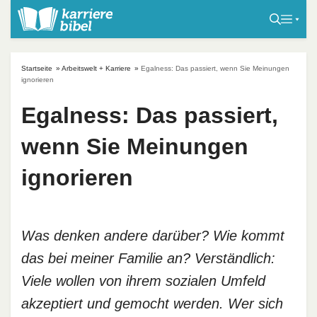
S
k
i
p
Startseite
»
Arbeitswelt + Karriere
»
Egalness: Das passiert, wenn Sie Meinungen
t
ignorieren
o
Egalness: Das passiert,
c
o
wenn Sie Meinungen
n
t
ignorieren
e
n
t
Was denken andere darüber? Wie kommt
das bei meiner Familie an? Verständlich:
Viele wollen von ihrem sozialen Umfeld
akzeptiert und gemocht werden. Wer sich