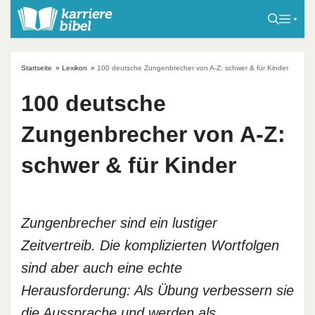
S
k
i
p
Startseite
»
Lexikon
»
100 deutsche Zungenbrecher von A-Z: schwer & für Kinder
t
o
100 deutsche
c
Zungenbrecher von A-Z:
o
n
schwer & für Kinder
t
e
n
t
Zungenbrecher sind ein lustiger
Zeitvertreib. Die komplizierten Wortfolgen
sind aber auch eine echte
Herausforderung: Als Übung verbessern sie
die Aussprache und werden als