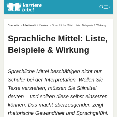
S
k
i
p
Startseite
»
Arbeitswelt + Karriere
»
Sprachliche Mittel: Liste, Beispiele & Wirkung
t
o
Sprachliche Mittel: Liste,
c
Beispiele & Wirkung
o
n
t
e
Sprachliche Mittel beschäftigen nicht nur
n
Schüler bei der Interpretation. Wollen Sie
t
Texte verstehen, müssen Sie Stilmittel
deuten – und sollten diese selbst einsetzen
können. Das macht überzeugender, zeigt
rhetorische Gewandtheit und Sprachgefühl.