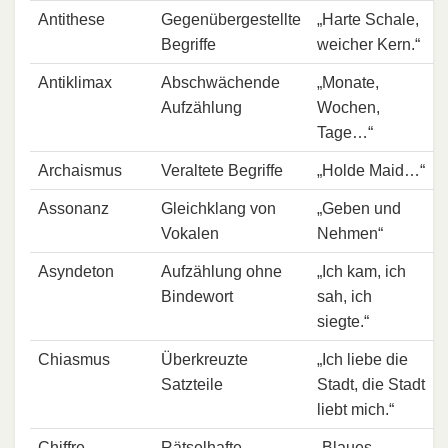
Antithese
Gegenübergestellte
„Harte Schale,
Begriffe
weicher Kern.“
Antiklimax
Abschwächende
„Monate,
Aufzählung
Wochen,
Tage…“
Archaismus
Veraltete Begriffe
„Holde Maid…“
Assonanz
Gleichklang von
„Geben und
Vokalen
Nehmen“
Asyndeton
Aufzählung ohne
„Ich kam, ich
Bindewort
sah, ich
siegte.“
Chiasmus
Überkreuzte
„Ich liebe die
Satzteile
Stadt, die Stadt
liebt mich.“
Chiffre
Rätselhafte
„Blaues