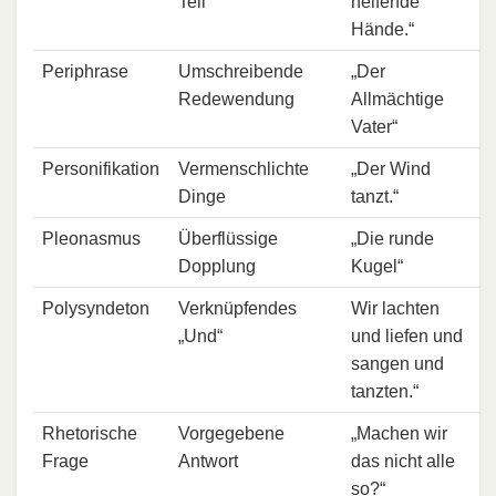
Teil
helfende
Hände.“
Periphrase
Umschreibende
„Der
Redewendung
Allmächtige
Vater“
Personifikation
Vermenschlichte
„Der Wind
Dinge
tanzt.“
Pleonasmus
Überflüssige
„Die runde
Dopplung
Kugel“
Polysyndeton
Verknüpfendes
Wir lachten
„Und“
und liefen und
sangen und
tanzten.“
Rhetorische
Vorgegebene
„Machen wir
Frage
Antwort
das nicht alle
so?“