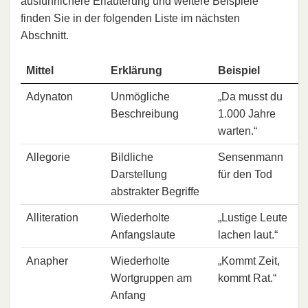
ausführlichere Erläuterung und weitere Beispiele
finden Sie in der folgenden Liste im nächsten
Abschnitt.
Mittel
Erklärung
Beispiel
Adynaton
Unmögliche
„Da musst du
Beschreibung
1.000 Jahre
warten.“
Allegorie
Bildliche
Sensenmann
Darstellung
für den Tod
abstrakter Begriffe
Alliteration
Wiederholte
„Lustige Leute
Anfangslaute
lachen laut.“
Anapher
Wiederholte
„Kommt Zeit,
Wortgruppen am
kommt Rat.“
Anfang