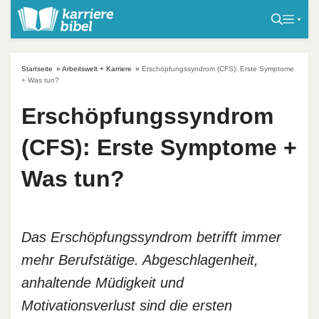
S
k
i
p
Startseite
»
Arbeitswelt + Karriere
»
Erschöpfungssyndrom (CFS): Erste Symptome
t
+ Was tun?
o
Erschöpfungssyndrom
c
o
(CFS): Erste Symptome +
n
t
Was tun?
e
n
t
Das Erschöpfungssyndrom betrifft immer
mehr Berufstätige. Abgeschlagenheit,
anhaltende Müdigkeit und
Motivationsverlust sind die ersten