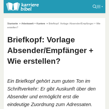
S
k
i
p
Startseite
»
Arbeitswelt + Karriere
»
Briefkopf: Vorlage Absender/Empfänger + Wie
t
erstellen?
o
Briefkopf: Vorlage
c
o
Absender/Empfänger +
n
t
Wie erstellen?
e
n
t
Ein Briefkopf gehört zum guten Ton im
Schriftverkehr: Er gibt Auskunft über den
Absender und ermöglicht erst die
eindeutige Zuordnung zum Adressaten.