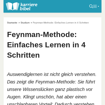
S
k
i
p
Startseite
»
Studium
»
Feynman-Methode: Einfaches Lernen in 4 Schritten
t
o
Feynman-Methode:
c
Einfaches Lernen in 4
o
n
Schritten
t
e
n
t
Auswendiglernen ist nicht gleich verstehen.
Das zeigt die Feynman-Methode: Sie führt
unsere Wissenslücken ganz plastisch vor
Augen. Klingt unschön, hat aber einen
unschlagbaren Vorteil: Dadurch verstehen