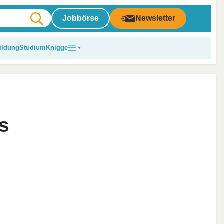
Jobbörse
Newsletter
ildung
Studium
Knigge
s