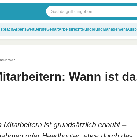
espräch
Arbeitswelt
Berufe
Gehalt
Arbeitsrecht
Kündigung
Management
Ausb
nzulässig?
tarbeitern: Wann ist da
itarbeitern ist grundsätzlich erlaubt –
nehmen oder Headhunter, etwa durch das