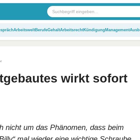
espräch
Arbeitswelt
Berufe
Gehalt
Arbeitsrecht
Kündigung
Management
Ausb
er
stgebautes wirkt sofort
ich nicht um das Phänomen, dass beim
illy“ mal wieder eine wichtige Schraube