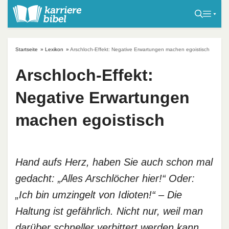
S
k
i
p
Startseite
»
Lexikon
»
Arschloch-Effekt: Negative Erwartungen machen egoistisch
t
o
Arschloch-Effekt:
c
Negative Erwartungen
o
n
machen egoistisch
t
e
n
t
Hand aufs Herz, haben Sie auch schon mal
gedacht: „Alles Arschlöcher hier!“ Oder:
„Ich bin umzingelt von Idioten!“ – Die
Haltung ist gefährlich. Nicht nur, weil man
darüber schneller verbittert werden kann