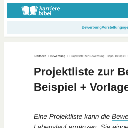
S
k
i
p
Bewerbung
Vorstellungsg
t
o
c
o
Startseite
»
Bewerbung
»
Projektliste zur Bewerbung: Tipps, Beispiel 
n
t
Projektliste zur 
e
n
Beispiel + Vorlag
t
Eine Projektliste kann die
Bewe
Lebenslauf
ergänzen. Sie eignet