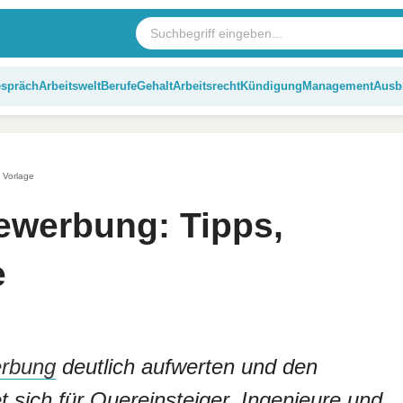
espräch
Arbeitswelt
Berufe
Gehalt
Arbeitsrecht
Kündigung
Management
Ausb
+ Vorlage
Bewerbung: Tipps,
e
rbung
deutlich aufwerten und den
 sich für Quereinsteiger, Ingenieure und