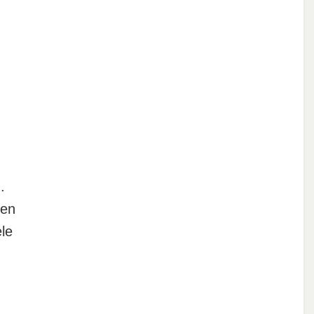
.
den
le