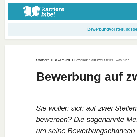
S
k
i
p
Bewerbung
Vorstellungsg
t
o
c
o
Startseite
»
Bewerbung
»
Bewerbung auf zwei Stellen: Was tun?
n
t
Bewerbung auf zw
e
n
t
Sie wollen sich auf zwei Stelle
bewerben? Die sogenannte
Me
um seine Bewerbungschancen zu