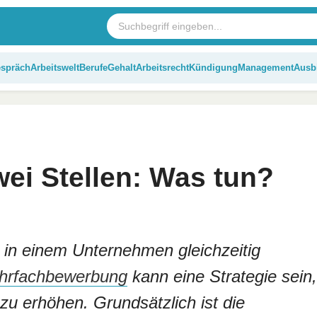
espräch
Arbeitswelt
Berufe
Gehalt
Arbeitsrecht
Kündigung
Management
Ausb
ei Stellen: Was tun?
n in einem Unternehmen gleichzeitig
hrfachbewerbung
kann eine Strategie sein,
 erhöhen. Grundsätzlich ist die