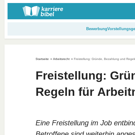
S
k
i
p
Bewerbung
Vorstellungsg
t
o
c
o
Startseite
»
Arbeitsrecht
»
Freistellung: Gründe, Bezahlung und Regel
n
t
Freistellung: Gr
e
n
Regeln für Arbei
t
Eine Freistellung im Job entbin
Betroffene sind weiterhin anges