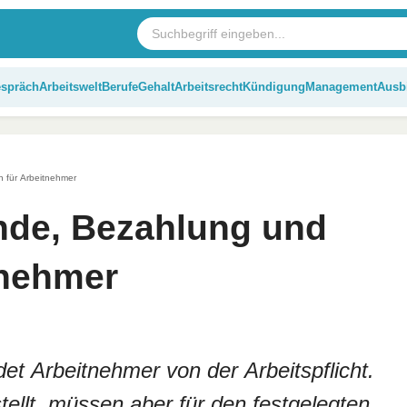
espräch
Arbeitswelt
Berufe
Gehalt
Arbeitsrecht
Kündigung
Management
Ausb
n für Arbeitnehmer
ünde, Bezahlung und
tnehmer
det Arbeitnehmer von der Arbeitspflicht.
tellt, müssen aber für den festgelegten