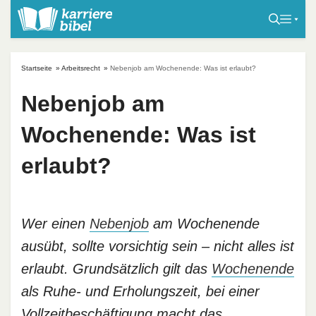
S
k
i
p
Startseite
»
Arbeitsrecht
»
Nebenjob am Wochenende: Was ist erlaubt?
t
o
Nebenjob am
c
Wochenende: Was ist
o
n
erlaubt?
t
e
n
t
Wer einen
Nebenjob
am Wochenende
ausübt, sollte vorsichtig sein – nicht alles ist
erlaubt. Grundsätzlich gilt das
Wochenende
als Ruhe- und Erholungszeit, bei einer
Vollzeitbeschäftigung macht das