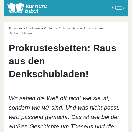
S
k
i
p
Startseite
»
Arbeitswelt + Karriere
»
Prokrustesbetten: Raus aus den
t
Denkschubladen!
o
Prokrustesbetten: Raus
c
o
aus den
n
t
Denkschubladen!
e
n
t
Wir sehen die Welt oft nicht wie sie ist,
sondern wie wir sind. Und was nicht passt,
wird passend gemacht. Das ist wie bei der
antiken Geschichte um Theseus und die