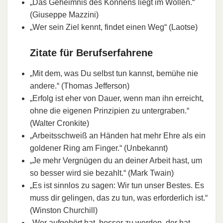
„Das Geheimnis des Könnens liegt im Wollen.“
(Giuseppe Mazzini)
„Wer sein Ziel kennt, findet einen Weg“ (Laotse)
Zitate für Berufserfahrene
„Mit dem, was Du selbst tun kannst, bemühe nie
andere.“ (Thomas Jefferson)
„Erfolg ist eher von Dauer, wenn man ihn erreicht,
ohne die eigenen Prinzipien zu untergraben.“
(Walter Cronkite)
„Arbeitsschweiß an Händen hat mehr Ehre als ein
goldener Ring am Finger.“ (Unbekannt)
„Je mehr Vergnügen du an deiner Arbeit hast, um
so besser wird sie bezahlt.“ (Mark Twain)
„Es ist sinnlos zu sagen: Wir tun unser Bestes. Es
muss dir gelingen, das zu tun, was erforderlich ist.“
(Winston Churchill)
„Wer aufgehört hat, besser zu werden, der hat