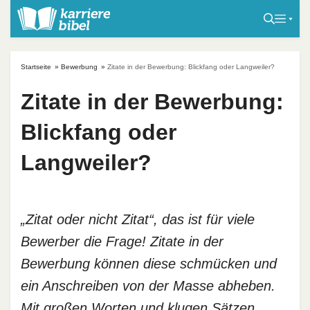
S
k
i
p
Startseite
»
Bewerbung
»
Zitate in der Bewerbung: Blickfang oder Langweiler?
t
o
Zitate in der Bewerbung:
c
Blickfang oder
o
n
Langweiler?
t
e
n
t
„Zitat oder nicht Zitat“, das ist für viele
Bewerber die Frage! Zitate in der
Bewerbung können diese schmücken und
ein Anschreiben von der Masse abheben.
Mit großen Worten und klugen Sätzen