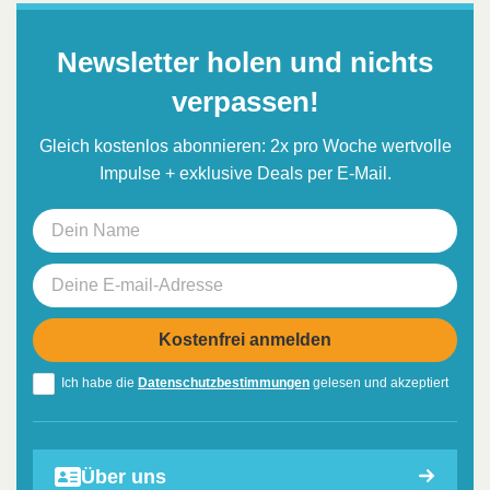
Newsletter holen und nichts
verpassen!
Gleich kostenlos abonnieren: 2x pro Woche wertvolle
Impulse + exklusive Deals per E-Mail.
Ich habe die
Datenschutzbestimmungen
gelesen und akzeptiert
Über uns