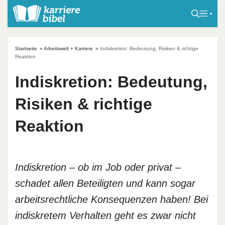
S
k
i
p
Startseite
»
Arbeitswelt + Karriere
»
Indiskretion: Bedeutung, Risiken & richtige
t
Reaktion
o
Indiskretion: Bedeutung,
c
o
Risiken & richtige
n
t
Reaktion
e
n
t
Indiskretion – ob im Job oder privat –
schadet allen Beteiligten und kann sogar
arbeitsrechtliche Konsequenzen haben! Bei
indiskretem Verhalten geht es zwar nicht