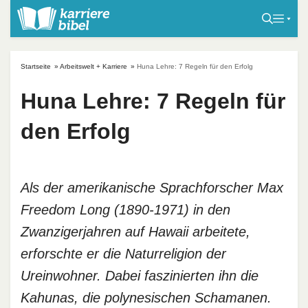
S
k
i
p
Startseite
»
Arbeitswelt + Karriere
»
Huna Lehre: 7 Regeln für den Erfolg
t
o
Huna Lehre: 7 Regeln für
c
den Erfolg
o
n
t
e
Als der amerikanische Sprachforscher Max
n
Freedom Long (1890-1971) in den
t
Zwanzigerjahren auf Hawaii arbeitete,
erforschte er die Naturreligion der
Ureinwohner. Dabei faszinierten ihn die
Kahunas, die polynesischen Schamanen.