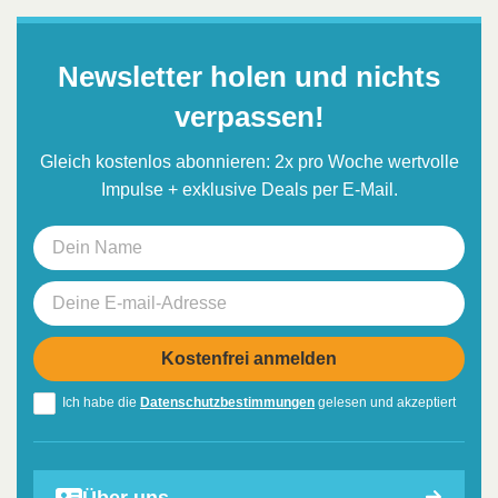
Newsletter holen und nichts
verpassen!
Gleich kostenlos abonnieren: 2x pro Woche wertvolle
Impulse + exklusive Deals per E-Mail.
Ich habe die
Datenschutzbestimmungen
gelesen und akzeptiert
Über uns