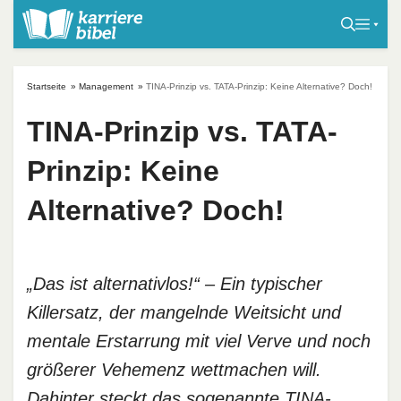
S
k
i
p
Startseite
»
Management
»
TINA-Prinzip vs. TATA-Prinzip: Keine Alternative? Doch!
t
o
TINA-Prinzip vs. TATA-
c
Prinzip: Keine
o
n
Alternative? Doch!
t
e
n
t
„Das ist alternativlos!“ – Ein typischer
Killersatz, der mangelnde Weitsicht und
mentale Erstarrung mit viel Verve und noch
größerer Vehemenz wettmachen will.
Dahinter steckt das sogenannte TINA-