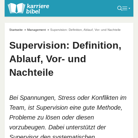
S
k
i
p
Startseite
»
Management
»
Supervision: Definition, Ablauf, Vor- und Nachteile
t
o
Supervision: Definition,
c
Ablauf, Vor- und
o
n
Nachteile
t
e
n
t
Bei Spannungen, Stress oder Konflikten im
Team, ist Supervision eine gute Methode,
Probleme zu lösen oder diesen
vorzubeugen. Dabei unterstützt der
Supervisor den systematischen