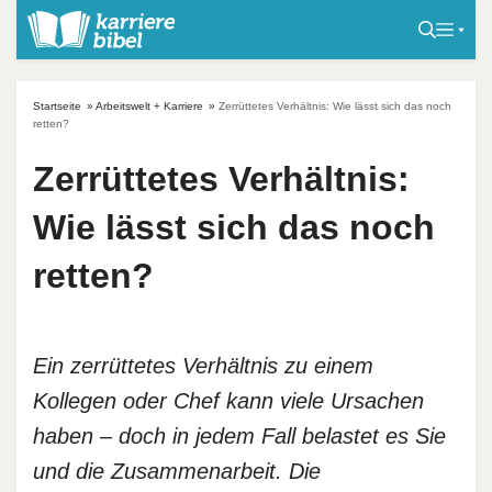
S
k
i
p
Startseite
»
Arbeitswelt + Karriere
»
Zerrüttetes Verhältnis: Wie lässt sich das noch
t
retten?
o
Zerrüttetes Verhältnis:
c
o
Wie lässt sich das noch
n
t
retten?
e
n
t
Ein zerrüttetes Verhältnis zu einem
Kollegen oder Chef kann viele Ursachen
haben – doch in jedem Fall belastet es Sie
und die Zusammenarbeit. Die