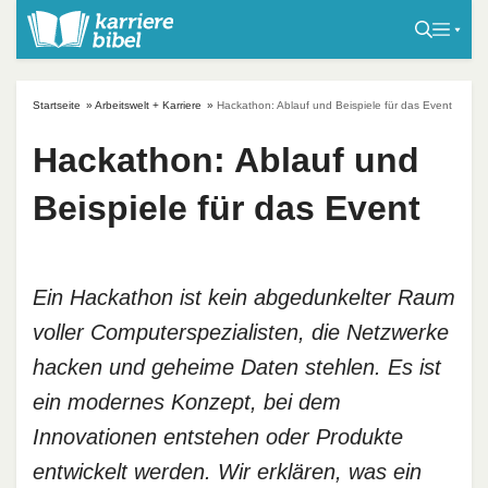
S
k
i
p
Startseite
»
Arbeitswelt + Karriere
»
Hackathon: Ablauf und Beispiele für das Event
t
o
Hackathon: Ablauf und
c
Beispiele für das Event
o
n
t
e
Ein Hackathon ist kein abgedunkelter Raum
n
voller Computerspezialisten, die Netzwerke
t
hacken und geheime Daten stehlen. Es ist
ein modernes Konzept, bei dem
Innovationen entstehen oder Produkte
entwickelt werden. Wir erklären, was ein