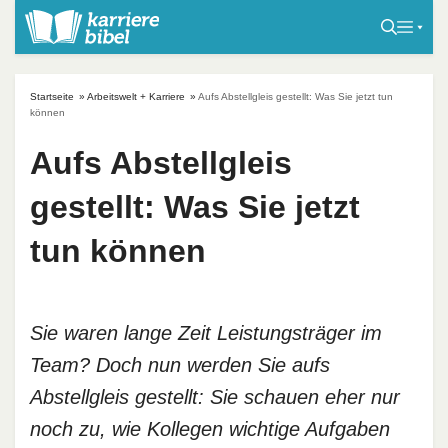
S
k
i
p
Startseite
»
Arbeitswelt + Karriere
»
Aufs Abstellgleis gestellt: Was Sie jetzt tun
t
können
o
Aufs Abstellgleis
c
o
gestellt: Was Sie jetzt
n
t
tun können
e
n
t
Sie waren lange Zeit Leistungsträger im
Team? Doch nun werden Sie aufs
Abstellgleis gestellt: Sie schauen eher nur
noch zu, wie Kollegen wichtige Aufgaben