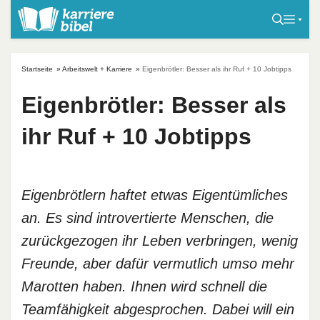
S
k
i
p
Startseite
»
Arbeitswelt + Karriere
»
Eigenbrötler: Besser als ihr Ruf + 10 Jobtipps
t
o
Eigenbrötler: Besser als
c
ihr Ruf + 10 Jobtipps
o
n
t
e
Eigenbrötlern haftet etwas Eigentümliches
n
an. Es sind introvertierte Menschen, die
t
zurückgezogen ihr Leben verbringen, wenig
Freunde, aber dafür vermutlich umso mehr
Marotten haben. Ihnen wird schnell die
Teamfähigkeit abgesprochen. Dabei will ein