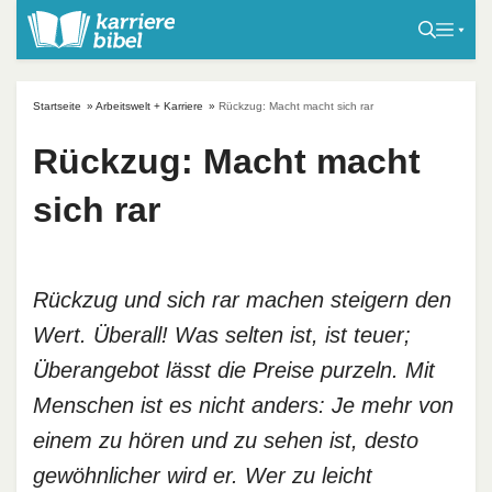
S
k
i
p
Startseite
»
Arbeitswelt + Karriere
»
Rückzug: Macht macht sich rar
t
o
Rückzug: Macht macht
c
sich rar
o
n
t
e
Rückzug und sich rar machen steigern den
n
Wert. Überall! Was selten ist, ist teuer;
t
Überangebot lässt die Preise purzeln. Mit
Menschen ist es nicht anders: Je mehr von
einem zu hören und zu sehen ist, desto
gewöhnlicher wird er. Wer zu leicht