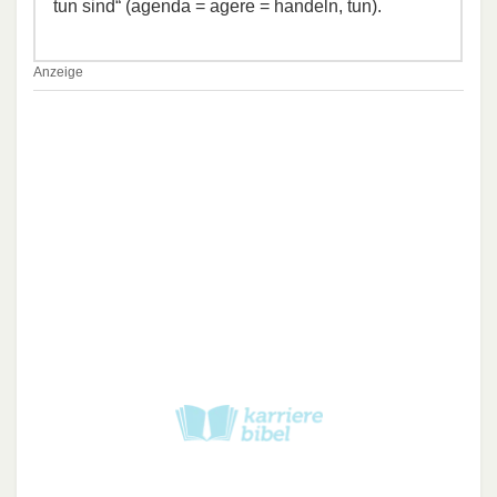
tun sind“ (agenda = agere = handeln, tun).
Anzeige