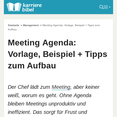
S
k
i
p
Startseite
»
Management
»
Meeting Agenda: Vorlage, Beispiel + Tipps zum
t
Aufbau
o
Meeting Agenda:
c
o
Vorlage, Beispiel + Tipps
n
t
zum Aufbau
e
n
t
Der Chef lädt zum
Meeting
, aber keiner
weiß, worum es geht. Ohne Agenda
bleiben Meetings unproduktiv und
ineffizient. Das sorgt für Frust und