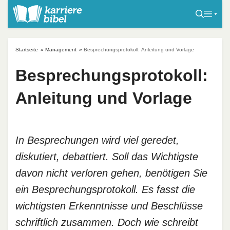
S
k
i
p
Startseite
»
Management
»
Besprechungsprotokoll: Anleitung und Vorlage
t
o
Besprechungsprotokoll:
c
Anleitung und Vorlage
o
n
t
e
In Besprechungen wird viel geredet,
n
diskutiert, debattiert. Soll das Wichtigste
t
davon nicht verloren gehen, benötigen Sie
ein Besprechungsprotokoll. Es fasst die
wichtigsten Erkenntnisse und Beschlüsse
schriftlich zusammen. Doch wie schreibt