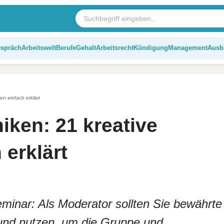
espräch
Arbeitswelt
Berufe
Gehalt
Arbeitsrecht
Kündigung
Management
Ausb
n einfach erklärt
iken: 21 kreative
erklärt
inar: Als Moderator sollten Sie bewährte
und nutzen, um die Gruppe und