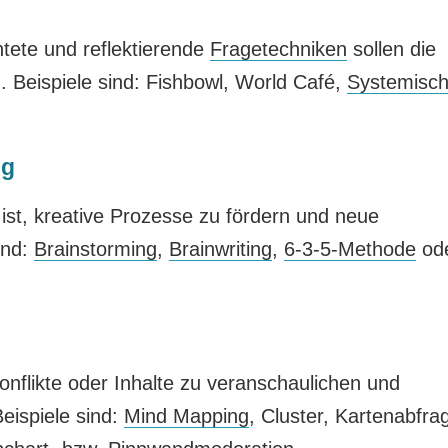
htete und reflektierende
Fragetechniken
sollen die
 Beispiele sind: Fishbowl, World Café,
Systemisc
ng
ist, kreative Prozesse zu fördern und neue
ind:
Brainstorming
,
Brainwriting
,
6-3-5-Methode
od
nflikte oder Inhalte zu veranschaulichen und
eispiele sind:
Mind Mapping
, Cluster, Kartenabfra