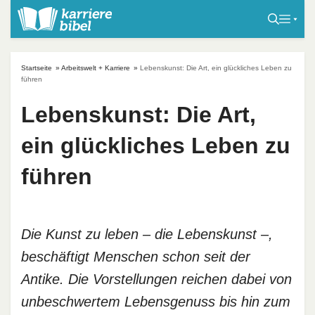
S
k
i
p
Startseite
»
Arbeitswelt + Karriere
»
Lebenskunst: Die Art, ein glückliches Leben zu
t
führen
o
Lebenskunst: Die Art,
c
o
ein glückliches Leben zu
n
t
führen
e
n
t
Die Kunst zu leben – die Lebenskunst –,
beschäftigt Menschen schon seit der
Antike. Die Vorstellungen reichen dabei von
unbeschwertem Lebensgenuss bis hin zum