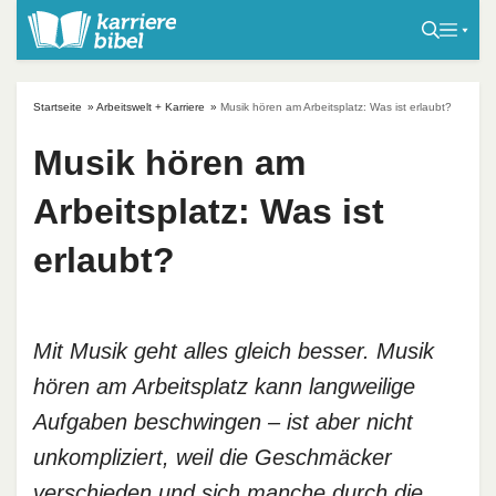
S
k
i
p
Startseite
»
Arbeitswelt + Karriere
»
Musik hören am Arbeitsplatz: Was ist erlaubt?
t
o
Musik hören am
c
Arbeitsplatz: Was ist
o
n
erlaubt?
t
e
n
t
Mit Musik geht alles gleich besser. Musik
hören am Arbeitsplatz kann langweilige
Aufgaben beschwingen – ist aber nicht
unkompliziert, weil die Geschmäcker
verschieden und sich manche durch die