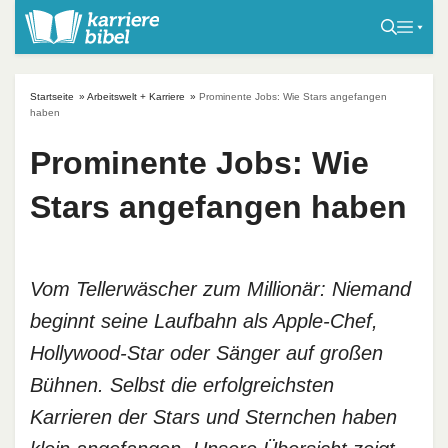
S
k
i
p
Startseite
»
Arbeitswelt + Karriere
»
Prominente Jobs: Wie Stars angefangen
t
haben
o
Prominente Jobs: Wie
c
o
Stars angefangen haben
n
t
e
n
Vom Tellerwäscher zum Millionär: Niemand
t
beginnt seine Laufbahn als Apple-Chef,
Hollywood-Star oder Sänger auf großen
Bühnen. Selbst die erfolgreichsten
Karrieren der Stars und Sternchen haben