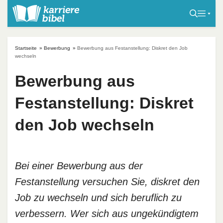
S
k
i
p
Startseite
»
Bewerbung
»
Bewerbung aus Festanstellung: Diskret den Job
t
wechseln
o
Bewerbung aus
c
o
Festanstellung: Diskret
n
t
den Job wechseln
e
n
t
Bei einer Bewerbung aus der
Festanstellung versuchen Sie, diskret den
Job zu wechseln und sich beruflich zu
verbessern. Wer sich aus ungekündigtem