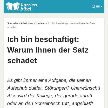
S
k
i
p
Startseite
»
Arbeitswelt + Karriere
»
Ich bin beschäftigt: Warum Ihnen der Satz
t
schadet
o
Ich bin beschäftigt:
c
o
Warum Ihnen der Satz
n
t
schadet
e
n
t
Es gibt immer eine Aufgabe, die keinen
Aufschub duldet. Störungen? Unerwünscht!
Also wird der Kollege, der gerade anruft
oder an den Schreibtisch tritt, angeblafft: