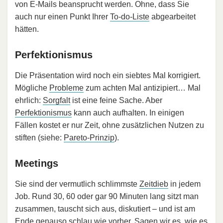
von E-Mails beansprucht werden. Ohne, dass Sie
auch nur einen Punkt Ihrer
To-do-Liste
abgearbeitet
hätten.
Perfektionismus
Die Präsentation wird noch ein siebtes Mal korrigiert.
Mögliche
Probleme
zum achten Mal antizipiert… Mal
ehrlich:
Sorgfalt
ist eine feine Sache. Aber
Perfektionismus
kann auch aufhalten. In einigen
Fällen kostet er nur Zeit, ohne zusätzlichen Nutzen zu
stiften (siehe:
Pareto-Prinzip
).
Meetings
Sie sind der vermutlich schlimmste
Zeitdieb
in jedem
Job. Rund 30, 60 oder gar 90 Minuten lang sitzt man
zusammen, tauscht sich aus, diskutiert – und ist am
Ende genauso schlau wie vorher. Sagen wir es, wie es