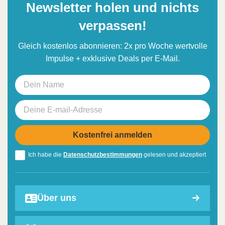
Newsletter holen und nichts
verpassen!
Gleich kostenlos abonnieren: 2x pro Woche wertvolle
Impulse + exklusive Deals per E-Mail.
Ich habe die
Datenschutzbestimmungen
gelesen und akzeptiert
Über uns