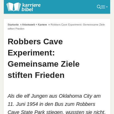
S
k
i
p
Startseite
»
Arbeitswelt + Karriere
»
Robbers Cave Experiment: Gemeinsame Ziele
t
stiften Frieden
o
Robbers Cave
c
o
Experiment:
n
t
Gemeinsame Ziele
e
stiften Frieden
n
t
Als die elf Jungen aus Oklahoma City am
11. Juni 1954 in den Bus zum Robbers
Cave State Park stiegen, wussten sie nicht,