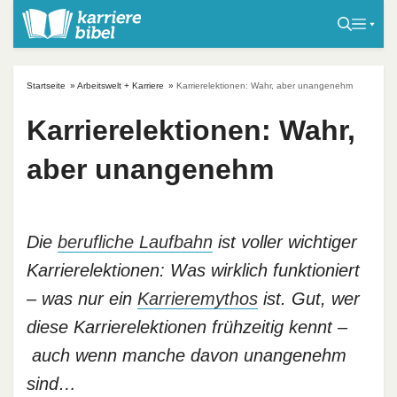
S
k
i
p
Startseite
»
Arbeitswelt + Karriere
»
Karrierelektionen: Wahr, aber unangenehm
t
o
Karrierelektionen: Wahr,
c
aber unangenehm
o
n
t
e
Die
berufliche Laufbahn
ist voller wichtiger
n
Karrierelektionen: Was wirklich funktioniert
t
– was nur ein
Karrieremythos
ist. Gut, wer
diese Karrierelektionen frühzeitig kennt –
auch wenn manche davon unangenehm
sind…