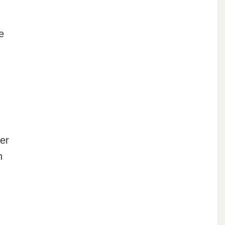
e
er
n