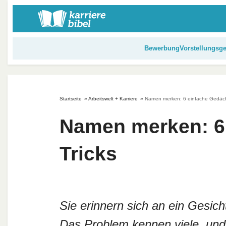
S
k
i
p
Bewerbung
Vorstellungsg
t
o
c
o
Startseite
»
Arbeitswelt + Karriere
»
Namen merken: 6 einfache Gedächt
n
t
Namen merken: 6 
e
n
Tricks
t
Sie erinnern sich an ein Gesic
Das Problem kennen viele, und 