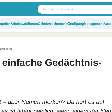
espräch
Arbeitswelt
Berufe
Gehalt
Arbeitsrecht
Kündigung
Management
Ausb
nis-Tricks
einfache Gedächtnis-
ht – aber Namen merken? Da hört es auf.
es ist latent peinlich, wenn einem der Na