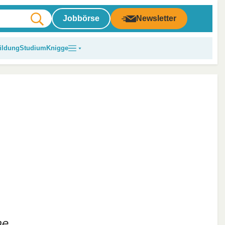
Jobbörse
Newsletter
ildung
Studium
Knigge
me