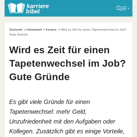
S
k
i
p
Startseite
»
Arbeitswelt + Karriere
»
Wird es Zeit für einen Tapetenwechsel im Job?
t
Gute Gründe
o
Wird es Zeit für einen
c
o
Tapetenwechsel im Job?
n
t
Gute Gründe
e
n
t
Es gibt viele Gründe für einen
Tapetenwechsel: mehr Geld,
Unzufriedenheit mit den Aufgaben oder
Kollegen. Zusätzlich gibt es einige Vorteile,