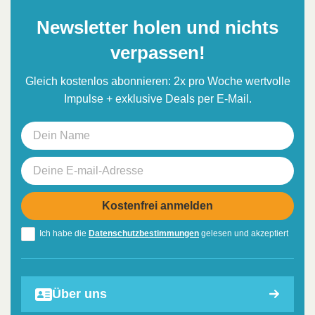
Newsletter holen und nichts
verpassen!
Gleich kostenlos abonnieren: 2x pro Woche wertvolle
Impulse + exklusive Deals per E-Mail.
Ich habe die
Datenschutzbestimmungen
gelesen und akzeptiert
Über uns