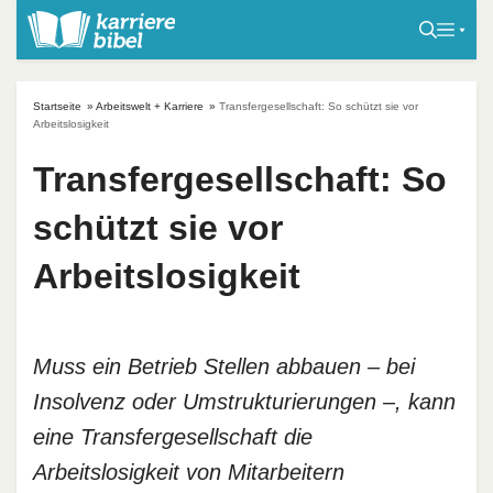
S
k
i
p
Startseite
»
Arbeitswelt + Karriere
»
Transfergesellschaft: So schützt sie vor
t
Arbeitslosigkeit
o
Transfergesellschaft: So
c
o
schützt sie vor
n
t
Arbeitslosigkeit
e
n
t
Muss ein Betrieb Stellen abbauen – bei
Insolvenz oder Umstrukturierungen –, kann
eine Transfergesellschaft die
Arbeitslosigkeit von Mitarbeitern