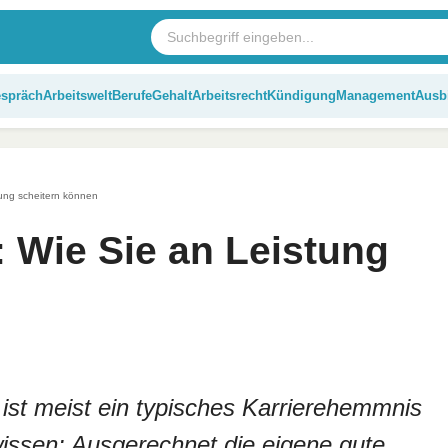
espräch
Arbeitswelt
Berufe
Gehalt
Arbeitsrecht
Kündigung
Management
Ausb
tung scheitern können
 Wie Sie an Leistung
 ist meist ein typisches Karrierehemmnis
wissen: Ausgerechnet die eigene gute