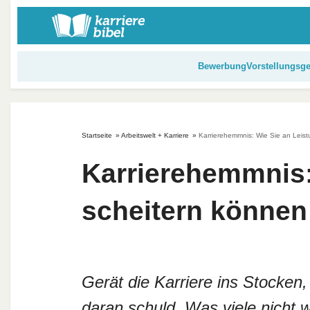
S
k
i
p
Bewerbung
Vorstellungsg
t
o
c
o
Startseite
»
Arbeitswelt + Karriere
»
Karrierehemmnis: Wie Sie an Leis
n
t
Karrierehemmnis:
e
n
scheitern können
t
Gerät die Karriere ins Stocken,
daran schuld. Was viele nicht 