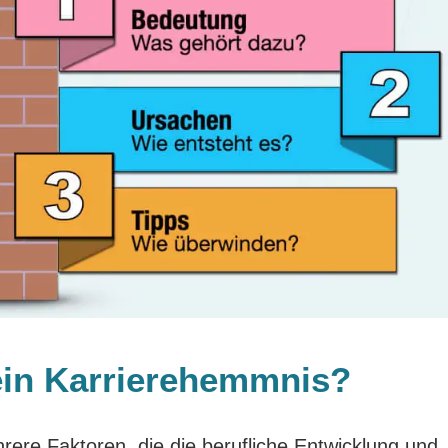
 ein Karrierehemmnis?
rere Faktoren, die die berufliche Entwicklung und