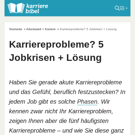
S
k
i
p
Startseite
»
Arbeitswelt + Karriere
»
Karriereprobleme? 5 Jobkrisen + Lösung
t
o
Karriereprobleme? 5
c
Jobkrisen + Lösung
o
n
t
e
Haben Sie gerade akute Karriereprobleme
n
und das Gefühl, beruflich festzustecken? In
t
jedem Job gibt es solche
Phasen
. Wir
kennen zwar nicht Ihr Karriereproblem,
zeigen Ihnen aber die fünf häufigsten
Karriereprobleme – und wie Sie diese ganz