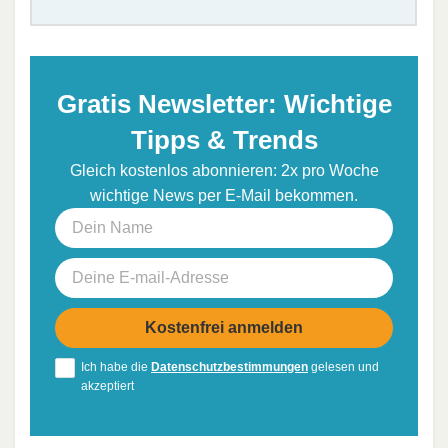
Gratis Newsletter: Wichtige
Tipps & Trends
Gleich kostenlos abonnieren: 2x pro Woche
wichtige News per E-Mail bekommen.
Ich habe die
Datenschutzbestimmungen
gelesen und
akzeptiert