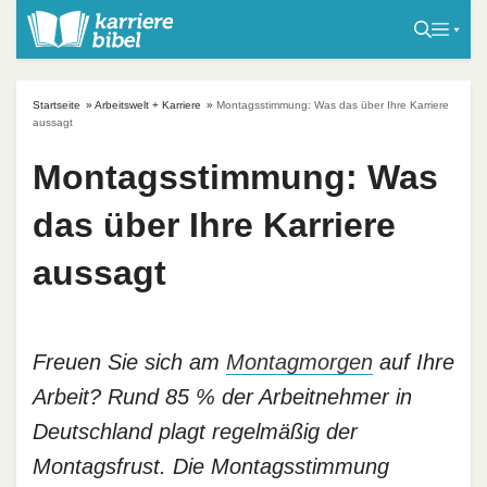
S
k
i
p
Startseite
»
Arbeitswelt + Karriere
»
Montagsstimmung: Was das über Ihre Karriere
t
aussagt
o
Montagsstimmung: Was
c
o
das über Ihre Karriere
n
t
aussagt
e
n
t
Freuen Sie sich am
Montagmorgen
auf Ihre
Arbeit? Rund 85 % der Arbeitnehmer in
Deutschland plagt regelmäßig der
Montagsfrust. Die Montagsstimmung