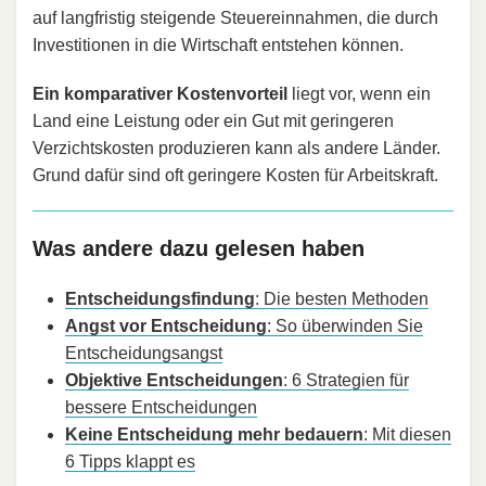
auf langfristig steigende Steuereinnahmen, die durch
Investitionen in die Wirtschaft entstehen können.
Ein komparativer Kostenvorteil
liegt vor, wenn ein
Land eine Leistung oder ein Gut mit geringeren
Verzichtskosten produzieren kann als andere Länder.
Grund dafür sind oft geringere Kosten für Arbeitskraft.
Was andere dazu gelesen haben
Entscheidungsfindung
: Die besten Methoden
Angst vor Entscheidung
: So überwinden Sie
Entscheidungsangst
Objektive Entscheidungen
: 6 Strategien für
bessere Entscheidungen
Keine Entscheidung mehr bedauern
: Mit diesen
6 Tipps klappt es