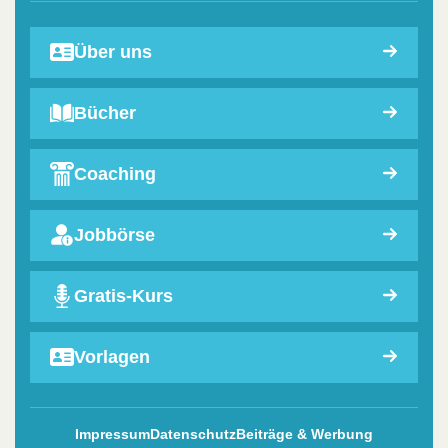
Über uns
Bücher
Coaching
Jobbörse
Gratis-Kurs
Vorlagen
Impressum
Datenschutz
Beiträge & Werbung