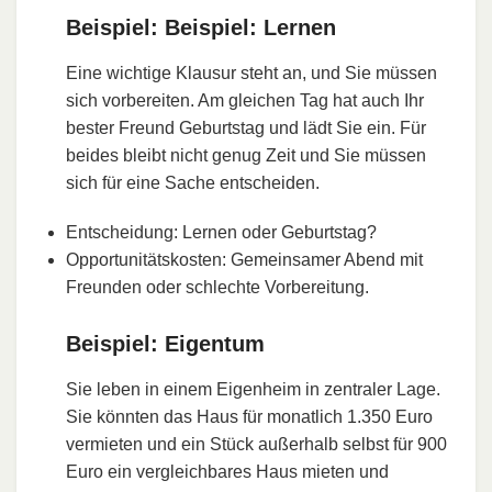
Beispiel: Beispiel: Lernen
Eine wichtige Klausur steht an, und Sie müssen
sich vorbereiten. Am gleichen Tag hat auch Ihr
bester Freund Geburtstag und lädt Sie ein. Für
beides bleibt nicht genug Zeit und Sie müssen
sich für eine Sache entscheiden.
Entscheidung: Lernen oder Geburtstag?
Opportunitätskosten: Gemeinsamer Abend mit
Freunden oder schlechte Vorbereitung.
Beispiel: Eigentum
Sie leben in einem Eigenheim in zentraler Lage.
Sie könnten das Haus für monatlich 1.350 Euro
vermieten und ein Stück außerhalb selbst für 900
Euro ein vergleichbares Haus mieten und