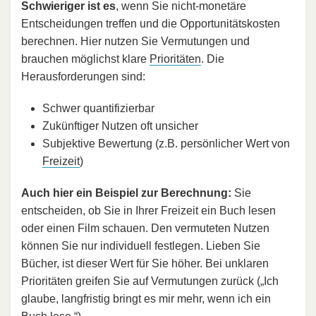
Schwieriger ist es
, wenn Sie nicht-monetäre
Entscheidungen treffen und die Opportunitätskosten
berechnen. Hier nutzen Sie Vermutungen und
brauchen möglichst klare
Prioritäten
. Die
Herausforderungen sind:
Schwer quantifizierbar
Zukünftiger Nutzen oft unsicher
Subjektive Bewertung (z.B. persönlicher Wert von
Freizeit
)
Auch hier ein Beispiel zur Berechnung:
Sie
entscheiden, ob Sie in Ihrer Freizeit ein Buch lesen
oder einen Film schauen. Den vermuteten Nutzen
können Sie nur individuell festlegen. Lieben Sie
Bücher, ist dieser Wert für Sie höher. Bei unklaren
Prioritäten greifen Sie auf Vermutungen zurück („Ich
glaube, langfristig bringt es mir mehr, wenn ich ein