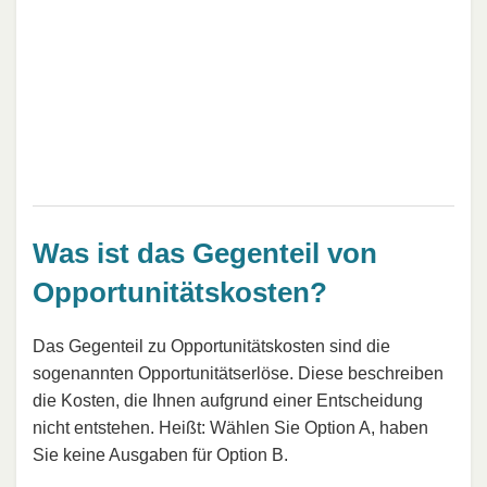
Was ist das Gegenteil von
Opportunitätskosten?
Das Gegenteil zu Opportunitätskosten sind die
sogenannten Opportunitätserlöse. Diese beschreiben
die Kosten, die Ihnen aufgrund einer Entscheidung
nicht entstehen. Heißt: Wählen Sie Option A, haben
Sie keine Ausgaben für Option B.