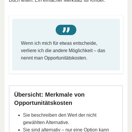
Buch lesen. Ein einfacher Merksatz für Kinder:
Wenn ich mich für etwas entscheide,
verliere ich die andere Möglichkeit – das
nennt man Opportunitätskosten.
Übersicht: Merkmale von
Opportunitätskosten
Sie beschreiben den Wert der nicht
gewählten Alternative.
Sie sind alternativ – nur eine Option kann