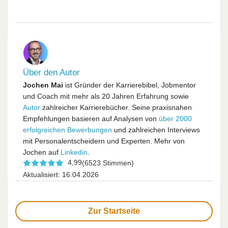
Über den Autor
Jochen Mai
ist Gründer der Karrierebibel, Jobmentor
und Coach mit mehr als 20 Jahren Erfahrung sowie
Autor
zahlreicher Karrierebücher. Seine praxisnahen
Empfehlungen basieren auf Analysen von
über 2000
erfolgreichen Bewerbungen
und zahlreichen Interviews
mit Personalentscheidern und Experten. Mehr von
Jochen auf
Linkedin
.
4,99
(6523 Stimmen)
Aktualisiert: 16.04.2026
Zur Startseite