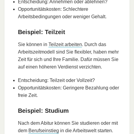
Entscheidung: Annehmen oder ablehnen?
Opportunitätskosten: Schlechtere
Arbeitsbedingungen oder weniger Gehalt.
Beispiel: Teilzeit
Sie können in
Teilzeit arbeiten
. Durch das
Arbeitszeitmodell sind Sie flexibler, haben mehr
Zeit für sich und Ihre Familie. Dafür müssen Sie
auf einen höheren Verdienst verzichten.
Entscheidung: Teilzeit oder Vollzeit?
Opportunitätskosten: Geringere Bezahlung oder
freie Zeit.
Beispiel: Studium
Nach dem Abitur können Sie studieren oder mit
dem
Berufseinstieg
in die Arbeitswelt starten.