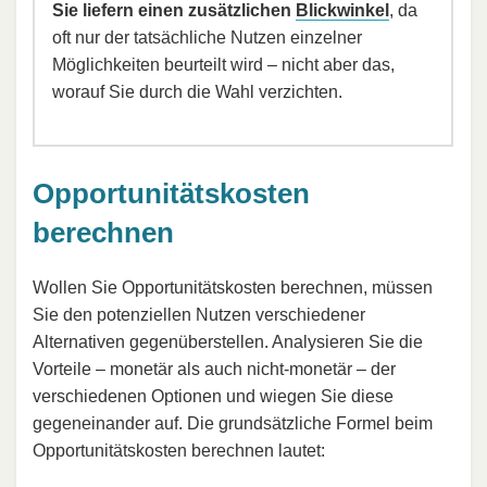
Sie liefern einen zusätzlichen
Blickwinkel
, da
oft nur der tatsächliche Nutzen einzelner
Möglichkeiten beurteilt wird – nicht aber das,
worauf Sie durch die Wahl verzichten.
Opportunitätskosten
berechnen
Wollen Sie Opportunitätskosten berechnen, müssen
Sie den potenziellen Nutzen verschiedener
Alternativen gegenüberstellen. Analysieren Sie die
Vorteile – monetär als auch nicht-monetär – der
verschiedenen Optionen und wiegen Sie diese
gegeneinander auf. Die grundsätzliche Formel beim
Opportunitätskosten berechnen lautet: