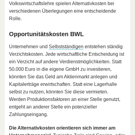
Volkswirtschaftslehre spielen Alternativkosten bei
verschiedenen Überlegungen eine entscheidende
Rolle.
Opportunitätskosten BWL
Unternehmen und
Selbstständigen
entstehen ständig
Verzichtskosten. Jede wirtschaftliche Entscheidung ist
ein Verzicht auf andere Verdienstmöglichkeiten. Statt
50.000 Euro in die eigene GmbH zu investieren,
könnten Sie das Geld am Aktienmarkt anlegen und
Kapitalerträge erwirtschaften. Statt eine Lagerhalle
selbst zu nutzen, könnten Sie diese vermieten.
Werden Produktionsfaktoren an einer Stelle genutzt,
entgeht an anderer Stelle ein potenzieller
Zahlungseingang.
Die Alternativkosten orientieren sich immer am